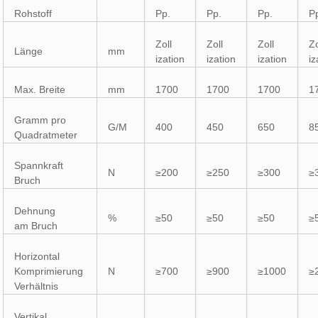
Rohstoff
Pp.
Pp.
Pp.
P
Zoll
Zoll
Zoll
Zo
Länge
mm
ization
ization
ization
iz
Max. Breite
mm
1700
1700
1700
1
Gramm pro
G/M
400
450
650
8
Quadratmeter
Spannkraft
N
≥200
≥250
≥300
≥
Bruch
Dehnung
%
≥50
≥50
≥50
≥
am Bruch
Horizontal
Komprimierung
N
≥700
≥900
≥1000
≥
Verhältnis
Vertikal