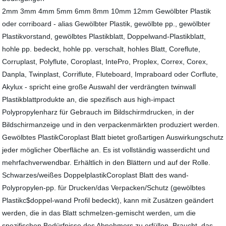
2mm 3mm 4mm 5mm 6mm 8mm 10mm 12mm Gewölbter Plastik
oder corriboard - alias Gewölbter Plastik, gewölbte pp., gewölbter
Plastikvorstand, gewölbtes Plastikblatt, Doppelwand-Plastikblatt,
hohle pp. bedeckt, hohle pp. verschalt, hohles Blatt, Coreflute,
Corruplast, Polyflute, Coroplast, IntePro, Proplex, Correx, Corex,
Danpla, Twinplast, Corriflute, Fluteboard, Impraboard oder Corflute,
Akylux - spricht eine große Auswahl der verdrängten twinwall
Plastikblattprodukte an, die spezifisch aus high-impact
Polypropylenharz für Gebrauch im Bildschirmdrucken, in der
Bildschirmanzeige und in den verpackenmärkten produziert werden.
Gewölbtes PlastikCoroplast Blatt bietet großartigen Auswirkungschutz
jeder möglicher Oberfläche an. Es ist vollständig wasserdicht und
mehrfachverwendbar. Erhältlich in den Blättern und auf der Rolle.
Schwarzes/weißes DoppelplastikCoroplast Blatt des wand-
Polypropylen-pp. für Drucken/das Verpacken/Schutz (gewölbtes
Plastikc$doppel-wand Profil bedeckt), kann mit Zusätzen geändert
werden, die in das Blatt schmelzen-gemischt werden, um die
spezifischen Bedürfnisse des Abnehmers zu erfüllen. Braucht, das