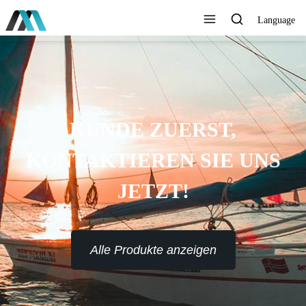
Language
KUNDE ZUERST,
KONTAKTIEREN SIE UNS
JETZT!
Alle Produkte anzeigen