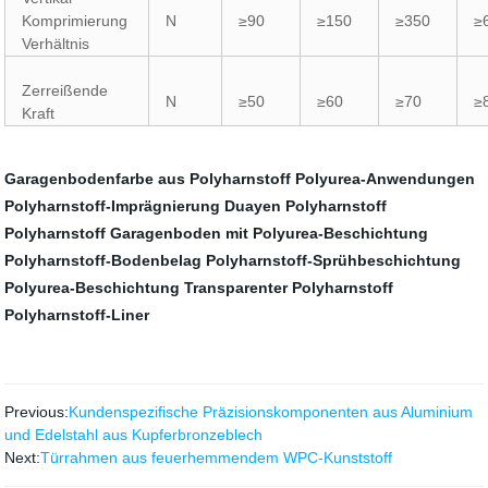
Komprimierung
N
≥90
≥150
≥350
≥
Verhältnis
Zerreißende
N
≥50
≥60
≥70
≥
Kraft
Garagenbodenfarbe aus Polyharnstoff
Polyurea-Anwendungen
Polyharnstoff-Imprägnierung
Duayen Polyharnstoff
Polyharnstoff
Garagenboden mit Polyurea-Beschichtung
Polyharnstoff-Bodenbelag
Polyharnstoff-Sprühbeschichtung
Polyurea-Beschichtung
Transparenter Polyharnstoff
Polyharnstoff-Liner
Previous:
Kundenspezifische Präzisionskomponenten aus Aluminium
und Edelstahl aus Kupferbronzeblech
Next:
Türrahmen aus feuerhemmendem WPC-Kunststoff