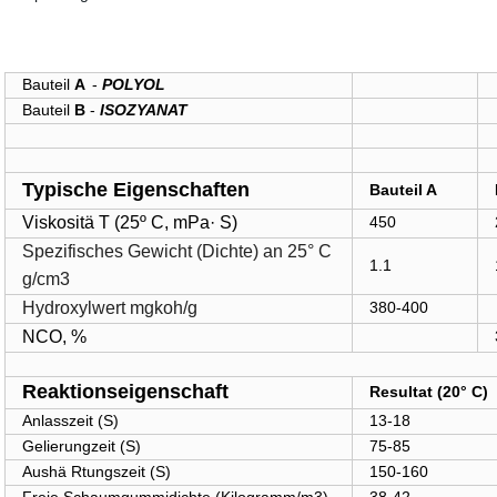
Bauteil
A
-
POLYOL
Bauteil
B
-
ISOZYANAT
Typische Eigenschaften
Bauteil A
Viskositä T (25º C, mPa· S)
450
Spezifisches Gewicht (Dichte) an 25° C
1.1
g/cm3
Hydroxylwert mgkoh/g
380-400
NCO, %
Reaktionseigenschaft
Resultat (20° C)
Anlasszeit (S)
13-18
Gelierungzeit (S)
75-85
Aushä Rtungszeit (S)
150-160