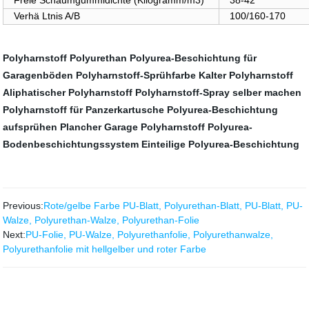
Freie Schaumgummidichte (Kilogramm/m3)
38-42
Verhä Ltnis A/B
100/160-170
Polyharnstoff Polyurethan
Polyurea-Beschichtung für
Garagenböden
Polyharnstoff-Sprühfarbe
Kalter Polyharnstoff
Aliphatischer Polyharnstoff
Polyharnstoff-Spray selber machen
Polyharnstoff für Panzerkartusche
Polyurea-Beschichtung
aufsprühen
Plancher Garage Polyharnstoff
Polyurea-
Bodenbeschichtungssystem
Einteilige Polyurea-Beschichtung
Previous:
Rote/gelbe Farbe PU-Blatt, Polyurethan-Blatt, PU-Blatt, PU-
Walze, Polyurethan-Walze, Polyurethan-Folie
Next:
PU-Folie, PU-Walze, Polyurethanfolie, Polyurethanwalze,
Polyurethanfolie mit hellgelber und roter Farbe