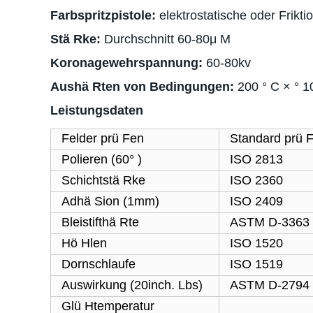
Farbspritzpistole:
elektrostatische oder Frikti
Stä Rke:
Durchschnitt 60-80μ M
Koronagewehrspannung:
60-80kv
Aushä Rten von Bedingungen:
200 ° C × ° 1
Leistungsdaten
Felder prü Fen
Standard prü 
Polieren (60° )
ISO 2813
Schichtstä Rke
ISO 2360
Adhä Sion (1mm)
ISO 2409
Bleistifthä Rte
ASTM D-3363
Hö Hlen
ISO 1520
Dornschlaufe
ISO 1519
Auswirkung (20inch. Lbs)
ASTM D-2794
Glü Htemperatur