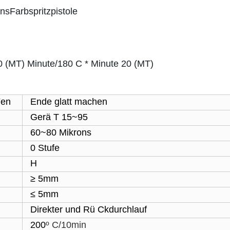
onsFarbspritzpistole
0 (MT) Minute/180 C * Minute 20 (MT)
Fen
Ende glatt machen
Gerä T 15~95
60~80 Mikrons
0 Stufe
H
≥ 5mm
≤ 5mm
Direkter und Rü Ckdurchlauf
200
º C
/10min