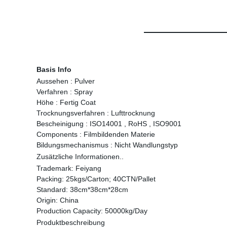
Basis Info
Aussehen :
Pulver
Verfahren :
Spray
Höhe :
Fertig Coat
Trocknungsverfahren :
Lufttrocknung
Bescheinigung :
ISO14001 , RoHS , ISO9001
Components :
Filmbildenden Materie
Bildungsmechanismus :
Nicht Wandlungstyp
Zusätzliche Informationen..
Trademark:
Feiyang
Packing:
25kgs/Carton; 40CTN/Pallet
Standard:
38cm*38cm*28cm
Origin:
China
Production Capacity:
50000kg/Day
Produktbeschreibung