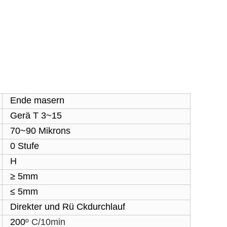
Ende masern
Gerä T 3~15
70~90 Mikrons
0 Stufe
H
≥ 5mm
≤ 5mm
Direkter und Rü Ckdurchlauf
200
º C
/10min