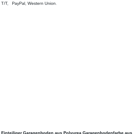
T/T, PayPal, Western Union.
Einteiliger Garagenboden aus Polyurea
Garagenbodenfarbe aus