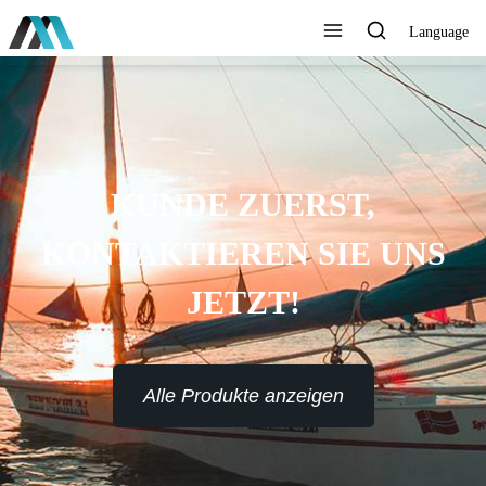
Language
KUNDE ZUERST,
KONTAKTIEREN SIE UNS
JETZT!
Alle Produkte anzeigen