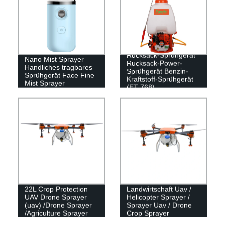
Rucksack-Sprühgerät
Nano Mist Sprayer
Rucksack-Power-
Handliches tragbares
Sprühgerät Benzin-
Sprühgerät Face Fine
Kraftstoff-Sprühgerät
Mist Sprayer
(ET-768)
22L Crop Protection
Landwirtschaft Uav /
UAV Drone Sprayer
Helicopter Sprayer /
(uav) /Drone Sprayer
Sprayer Uav / Drone
/Agriculture Sprayer
Crop Sprayer