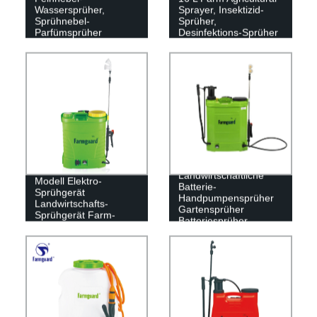
Wassersprüher,
Sprayer, Insektizid-
Sprühnebel-
Sprüher,
Parfümsprüher
Desinfektions-Sprüher
14L PP Klassisches
Landwirtschaftliche
Modell Elektro-
Batterie-
Sprühgerät
Handpumpensprüher
Landwirtschafts-
Gartensprüher
Sprühgerät Farm-
Batteriesprüher
Sprühgerät