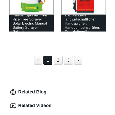
Farmer Sprayer Fruit
20L Manueller
Rice Tree Sprayer
landwirtschaftlicher
Solar Electric Manual
Handsprüher,
Battery Sprayer
Handpumpensprüher,
Pulverizer
Druckluftsprüher
‹
1
2
3
›
Related Blog
Related Videos