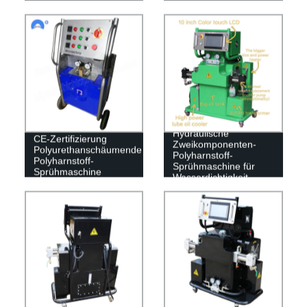
Hydraulische
CE-Zertifizierung
Zweikomponenten-
Polyurethanschäumende
Polyharnstoff-
Polyharnstoff-
Sprühmaschine für
Sprühmaschine
Wasserdichtigkeit