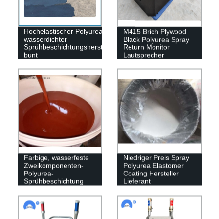
Hochelastischer Polyurea-
M415 Brich Plywood
wasserdichter
Black Polyurea Spray
Sprühbeschichtungshersteller,
Return Monitor
bunt
Lautsprecher
Farbige, wasserfeste
Niedriger Preis Spray
Zweikomponenten-
Polyurea Elastomer
Polyurea-
Coating Hersteller
Sprühbeschichtung
Lieferant