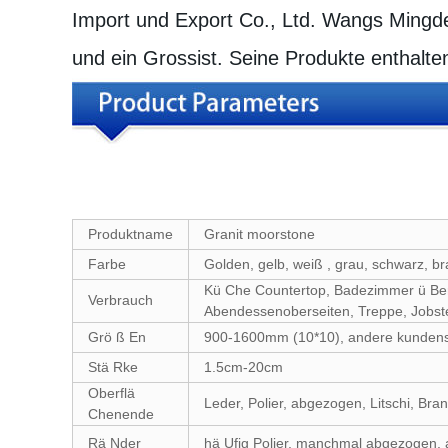
Import und Export Co., Ltd. Wangs Mingde i
und ein Grossist. Seine Produkte enthal
Produktname
Granit moorstone
Farbe
Golden, gelb, weiß , grau, schwarz, br
Kü Che Countertop, Badezimmer ü Berst
Verbrauch
Abendessenoberseiten, Treppe, Jobste
Grö ß En
900-1600mm (10*10), andere kundens
Stä Rke
1.5cm-20cm
Oberflä
Leder, Polier, abgezogen, Litschi, B
Chenende
Rä Nder
hä Ufig Polier, manchmal abgezogen, 