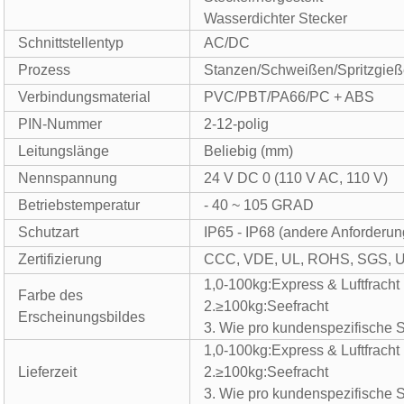
Wasserdichter Stecker
Schnittstellentyp
AC/DC
Prozess
Stanzen/Schweißen/Spritzgie
Verbindungsmaterial
PVC/PBT/PA66/PC + ABS
PIN-Nummer
2-12-polig
Leitungslänge
Beliebig (mm)
Nennspannung
24 V DC 0 (110 V AC, 110 V)
Betriebstemperatur
- 40 ~ 105 GRAD
Schutzart
IP65 - IP68 (andere Anforderung
Zertifizierung
CCC, VDE, UL, ROHS, SGS, Usw
1,0-100kg:Express & Luftfracht P
Farbe des
2.≥100kg:Seefracht
Erscheinungsbildes
3. Wie pro kundenspezifische S
1,0-100kg:Express & Luftfracht P
Lieferzeit
2.≥100kg:Seefracht
3. Wie pro kundenspezifische S