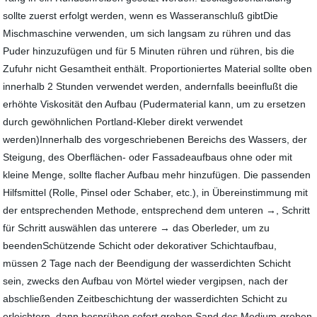
sollte zuerst erfolgt werden, wenn es Wasseranschluß gibtDie
Mischmaschine verwenden, um sich langsam zu rühren und das
Puder hinzuzufügen und für 5 Minuten rühren und rühren, bis die
Zufuhr nicht Gesamtheit enthält. Proportioniertes Material sollte oben
innerhalb 2 Stunden verwendet werden, andernfalls beeinflußt die
erhöhte Viskosität den Aufbau (Pudermaterial kann, um zu ersetzen
durch gewöhnlichen Portland-Kleber direkt verwendet
werden)Innerhalb des vorgeschriebenen Bereichs des Wassers, der
Steigung, des Oberflächen- oder Fassadeaufbaus ohne oder mit
kleine Menge, sollte flacher Aufbau mehr hinzufügen. Die passenden
Hilfsmittel (Rolle, Pinsel oder Schaber, etc.), in Übereinstimmung mit
der entsprechenden Methode, entsprechend dem unteren →, Schritt
für Schritt auswählen das unterere → das Oberleder, um zu
beendenSchützende Schicht oder dekorativer Schichtaufbau,
müssen 2 Tage nach der Beendigung der wasserdichten Schicht
sein, zwecks den Aufbau von Mörtel wieder vergipsen, nach der
abschließenden Zeitbeschichtung der wasserdichten Schicht zu
erleichtern, dann besprühen sofort groben Sand des Medium-groben