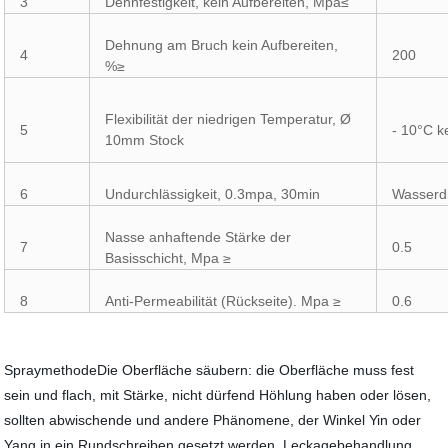
3
Dehnfestigkeit, kein Aufbereiten, Mpa≤
Dehnung am Bruch kein Aufbereiten,
4
200
%≥
Flexibilität der niedrigen Temperatur, Ø
5
- 10°C k
10mm Stock
6
Undurchlässigkeit, 0.3mpa, 30min
Wasserd
Nasse anhaftende Stärke der
7
0.5
Basisschicht, Mpa ≥
8
Anti-Permeabilität (Rückseite). Mpa ≥
0.6
SpraymethodeDie Oberfläche säubern: die Oberfläche muss fest
sein und flach, mit Stärke, nicht dürfend Höhlung haben oder lösen,
sollten abwischende und andere Phänomene, der Winkel Yin oder
Yang in ein Rundschreiben gesetzt werden. Leckagebehandlung