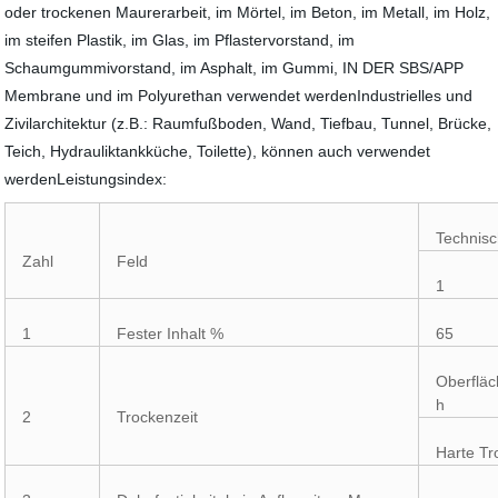
oder trockenen Maurerarbeit, im Mörtel, im Beton, im Metall, im Holz,
im steifen Plastik, im Glas, im Pflastervorstand, im
Schaumgummivorstand, im Asphalt, im Gummi, IN DER SBS/APP
Membrane und im Polyurethan verwendet werdenIndustrielles und
Zivilarchitektur (z.B.: Raumfußboden, Wand, Tiefbau, Tunnel, Brücke,
Teich, Hydrauliktankküche, Toilette), können auch verwendet
werdenLeistungsindex:
Technis
Zahl
Feld
1
1
Fester Inhalt %
65
Oberfläc
h
2
Trockenzeit
Harte Tr